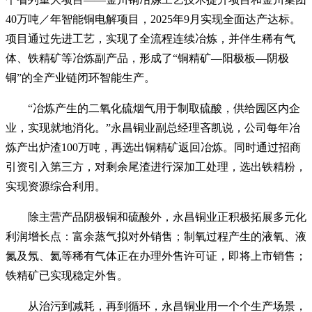
40万吨／年智能铜电解项目，2025年9月实现全面达产达标。
项目通过先进工艺，实现了全流程连续冶炼，并伴生稀有气
体、铁精矿等冶炼副产品，形成了“铜精矿—阳极板—阴极
铜”的全产业链闭环智能生产。
“冶炼产生的二氧化硫烟气用于制取硫酸，供给园区内企
业，实现就地消化。”永昌铜业副总经理吝凯说，公司每年冶
炼产出炉渣100万吨，再选出铜精矿返回冶炼。同时通过招商
引资引入第三方，对剩余尾渣进行深加工处理，选出铁精粉，
实现资源综合利用。
除主营产品阴极铜和硫酸外，永昌铜业正积极拓展多元化
利润增长点：富余蒸气拟对外销售；制氧过程产生的液氧、液
氮及氖、氦等稀有气体正在办理外售许可证，即将上市销售；
铁精矿已实现稳定外售。
从治污到减耗，再到循环，永昌铜业用一个个生产场景，