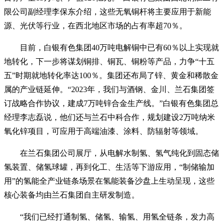
限公司副经理李保东介绍，这些无氧铜杆将主要应用于新能
源、光伏等行业，在西北地区市场的占有率超70％。
目前，白银有色集团40万吨电解铜中已有60％以上实现就
地转化，下一步将谋划铜排、铜瓦、铜粉等产品，力争“十五
五”时期就地转化率达100％。集团还布局了锌、黄金和稀散金
属的产业链延伸。“2023年，我们与酒钢、金川、兰石集团签
订战略合作协议，建成7万吨锌合金生产线。”白银有色集团总
经理李志磊说，他们还与兰石中科合作，规划建设2万吨纳米
氧化锌项目，可应用于高端油漆、涂料、防辐射等领域。
在兰石集团公司展厅，从电解水制氢、氢气纯化到固态储
氢装置、储氢球罐，再到化工、生活等下游应用，“制储输加
用”的氢能全产业链条场景在氢能装备沙盘上生动呈现，这些
核心装备均由兰石集团自主研发制造。
“我们已经打通制氢、储氢、输氢、用氢全链条，发力高