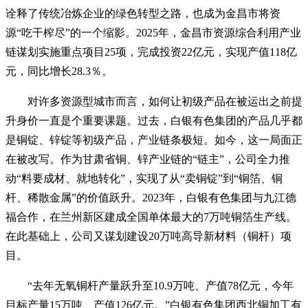
诠释了传统冶炼企业的绿色转型之路，也成为金昌市将资
源“吃干榨尽”的一个缩影。2025年，金昌市资源综合利用产业
链谋划实施重点项目25项，完成投资22亿元，实现产值118亿
元，同比增长28.3％。
对许多资源型城市而言，如何让初级产品在被运出之前提
升身价一直是个重要课题。过去，白银有色集团的产品几乎都
是铜锭、锌锭等初级产品，产业链条极短。如今，这一局面正
在被改写。作为甘肃省铜、锌产业链的“链主”，公司全力推
动“料要成材、就地转化”，实现了从“卖铜锭”到“铜箔、铜
杆、稀散金属”的价值跃升。2023年，白银有色集团与九江德
福合作，在兰州新区建成全国单体最大的7万吨铜箔生产线。
在此基础上，公司又谋划建设20万吨高导新材料（铜杆）项
目。
“去年无氧铜杆产量跃升至10.9万吨、产值78亿元，今年
目标产量15万吨、产值126亿元。”白银有色集团西北铜加工有