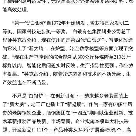
了极强的原料适应性，无论是高水分还是杂质复杂的矿料，都
能高效处理。
“第一代‘白银炉’自1972年开始研发，曾获得国家发明二
等奖、国家科技进步奖一等奖。”白银有色集团铜业公司总工
程师吴克富介绍，现在使用的是第四代“白银炉”，智能化改造
为它装上了“新大脑”，在炉型、冶金数学模型等方面实现了突
破。“现在生产每吨铜的综合能耗从300公斤标煤降至210公斤
标煤以内。智能化后问题实时反映，生产指导性更强，作业效
率提高。”吴克富介绍，随着冶炼装备和技术的不断升级，生
产效益也在不断凸显。
不只是“白银炉”，在创新引领下，越来越多老装置装上
了“新大脑”，老工厂也插上了“新翅膀”。作为一家有60多年历
史的老牌钢铁企业，酒钢集团在“十四五”期间以企业创新、技
术革新推动产品焕新、市场育新。企业实施29项重大科技课
题，开发新品种111个；产品种类从343个扩展至450余个，高