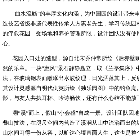
“曲水流觞”的丰厚文化内涵，为中国园的设计带来
造技艺省级非遗代表性传承人方惠老先生，学习传统园
的疗愈花园。受场地和养护管理所限，设计团队没有使用
心。
花园入口处的造型，源自北宋乔仲常所绘《后赤壁
然的乐章。一块“惠风”景石静静矗立，取《兰亭集序》
法，在玻璃钢表面雕琢出水波纹理，日光洒落其上，反射
其设计灵感源自明代仇英所绘《独乐园图》中的钓鱼庵
影，与友人共执耳杯、吟诗畅饮，还有什么心结不能放
溯“溪”而上，假山“小会稽”自成一景。设计团队因
叠山技法，在咫尺空间内营造了溪涧从山中流淌而出的
山水间习得一份从容，以旷达心境直面人生，这也是整