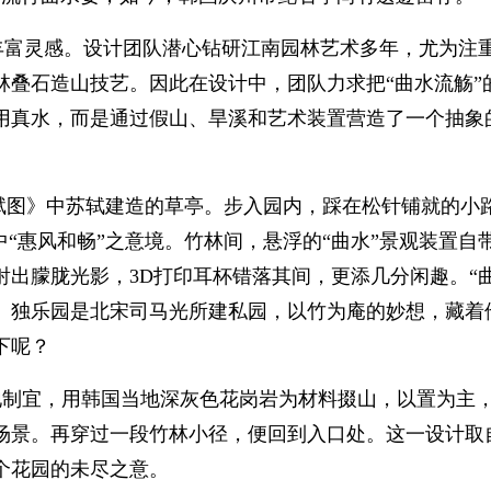
丰富灵感。设计团队潜心钻研江南园林艺术多年，尤为注
林叠石造山技艺。因此在设计中，团队力求把“曲水流觞”
真水，而是通过假山、旱溪和艺术装置营造了一个抽象的
赋图》中苏轼建造的草亭。步入园内，踩在松针铺就的小
中“惠风和畅”之意境。竹林间，悬浮的“曲水”景观装置
出朦胧光影，3D打印耳杯错落其间，更添几分闲趣。“
。独乐园是北宋司马光所建私园，以竹为庵的妙想，藏着他
下呢？
地制宜，用韩国当地深灰色花岗岩为材料掇山，以置为主，置
场景。再穿过一段竹林小径，便回到入口处。这一设计取
个花园的未尽之意。