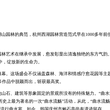
山园林的典范，杭州西湖园林营造范式早在1000多年
园林艺术在继承中发展，愈发彰显出清逸独绝的东方气韵
中，绽放新的生命力。
开帷幕。这场盛会不仅涵盖森林、海洋和情感疗愈花园等
多作品中脱颖而出，斩获最高奖。
山石、建筑等形象固定的景观所没有的特殊魅力。“曲水
史上最为著名的一次“曲水流觞”活动，从此，“曲水流
始流行曲水宴，如今，韩国庆州市鲍石亭尚有遗迹留存。