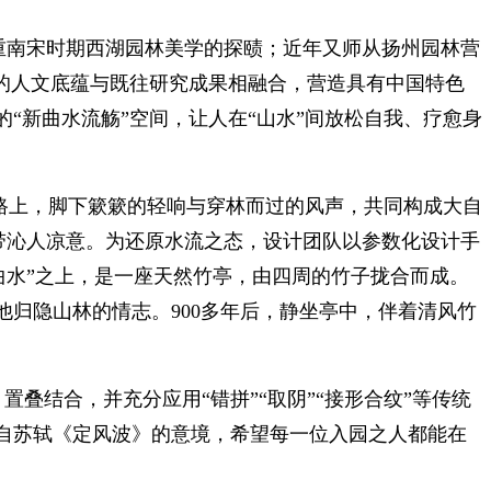
重南宋时期西湖园林美学的探赜；近年又师从扬州园林营
的人文底蕴与既往研究成果相融合，营造具有中国特色
“新曲水流觞”空间，让人在“山水”间放松自我、疗愈身
路上，脚下簌簌的轻响与穿林而过的风声，共同构成大自
自带沁人凉意。为还原水流之态，设计团队以参数化设计手
曲水”之上，是一座天然竹亭，由四周的竹子拢合而成。
归隐山林的情志。900多年后，静坐亭中，伴着清风竹
叠结合，并充分应用“错拼”“取阴”“接形合纹”等传统
自苏轼《定风波》的意境，希望每一位入园之人都能在