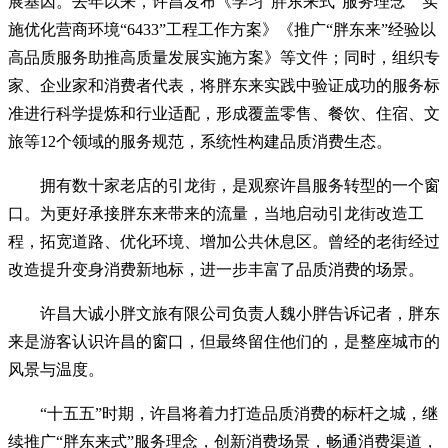
展基因。去年以来，许昌发布《学习“胖东来式”服务理念 实
施优化营商环境“6433”工程工作方案》《推广“胖东来”经验以
高品质服务助推高质量发展实施方案》等文件；同时，组织专
家、企业家和消费者代表，将胖东来实践中验证成功的服务标
准进行科学提炼和行业适配，形成覆盖零售、餐饮、住宿、文
旅等12个领域的服务规范，系统性构建品质消费生态。
拥有数十家老店的引龙街，是观察许昌服务转型的一个窗
口。为更好承接胖东来带来的流量，当地启动引龙街改造工
程，拓宽道路、优化环境、增加公共休息区。曾经的老街经过
改造提升变身消费新地标，进一步丰富了品质消费的场景。
许昌大诚小胖文旅有限公司负责人魏小胖告诉记者，胖东
来是游客认识许昌的窗口，但最终留住他们的，是整座城市的
风景与温度。
“十五五”时期，许昌将着力打造品质消费的标杆之城，继
续推广“胖东来式”服务理念，创新消费场景，畅通消费渠道，