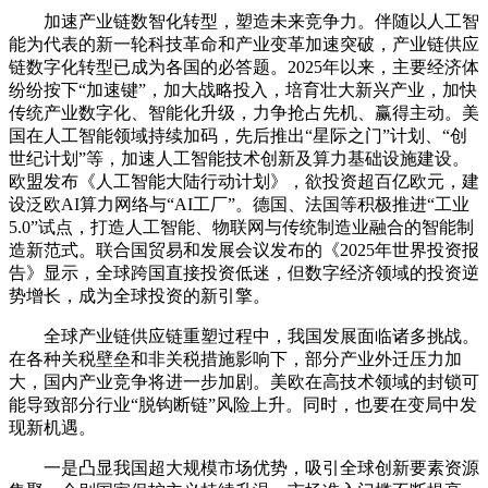
加速产业链数智化转型，塑造未来竞争力。伴随以人工智
能为代表的新一轮科技革命和产业变革加速突破，产业链供应
链数字化转型已成为各国的必答题。2025年以来，主要经济体
纷纷按下“加速键”，加大战略投入，培育壮大新兴产业，加快
传统产业数字化、智能化升级，力争抢占先机、赢得主动。美
国在人工智能领域持续加码，先后推出“星际之门”计划、“创
世纪计划”等，加速人工智能技术创新及算力基础设施建设。
欧盟发布《人工智能大陆行动计划》，欲投资超百亿欧元，建
设泛欧AI算力网络与“AI工厂”。德国、法国等积极推进“工业
5.0”试点，打造人工智能、物联网与传统制造业融合的智能制
造新范式。联合国贸易和发展会议发布的《2025年世界投资报
告》显示，全球跨国直接投资低迷，但数字经济领域的投资逆
势增长，成为全球投资的新引擎。
全球产业链供应链重塑过程中，我国发展面临诸多挑战。
在各种关税壁垒和非关税措施影响下，部分产业外迁压力加
大，国内产业竞争将进一步加剧。美欧在高技术领域的封锁可
能导致部分行业“脱钩断链”风险上升。同时，也要在变局中发
现新机遇。
一是凸显我国超大规模市场优势，吸引全球创新要素资源