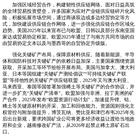
加强区域经贸合作，构建韧性供应链网络。面对日益高筑
的全球贸易投资壁垒，许多国家为应对产业链供应链碎片化风
险，积极拓展市场空间，通过商谈双边或多边经贸协定等方
式，加快建设供应链合作网络，进一步强化供应链合作区域化
趋势。美国2025年以来宣布已与欧盟、日韩以及部分东南亚国
家达成贸易协定框架。欧盟2025年通过了与南方共同市场的自
由贸易协定文本以及与墨西哥的自贸协定升级版。
强化关键矿产布局，保障原材料供应。随着新能源、半导
体和国防科技对关键矿产的依赖日益加深，主要国家围绕资源
获取、开采加工等环节纷纷开展布局。美国与加拿大、澳大利
亚、日本等国组建“关键矿产测绘倡议”“可持续关键矿产联
盟”等排他性的关键矿产供应链联盟，2025年又与澳大利亚、
马来西亚、泰国等国签署加强稀土等关键矿产的合作协议，并
进一步扩充“关键矿产清单”。欧盟加强与非洲、拉丁美洲的矿
产合作，2025年发布“欧盟资源行动计划”，加速提升锂、钴、
稀土等关键原材料的开采、加工和回收能力。资源国则强化主
权管控与附加值提升，博茨瓦纳、赞比亚和津巴布韦2025年先
后出台新规，要求跨国矿业公司将更多经济收益让渡给当地政
府和企业，越南修改矿产法，从2026年起禁止稀土原矿石出
口。