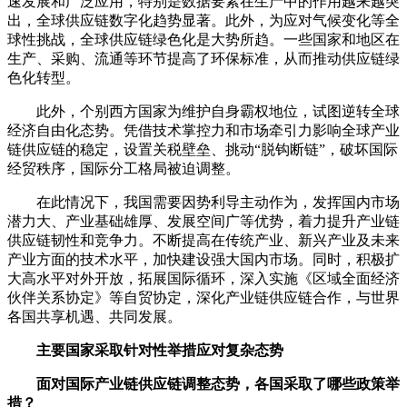
速发展和广泛应用，特别是数据要素在生产中的作用越来越突
出，全球供应链数字化趋势显著。此外，为应对气候变化等全
球性挑战，全球供应链绿色化是大势所趋。一些国家和地区在
生产、采购、流通等环节提高了环保标准，从而推动供应链绿
色化转型。
此外，个别西方国家为维护自身霸权地位，试图逆转全球
经济自由化态势。凭借技术掌控力和市场牵引力影响全球产业
链供应链的稳定，设置关税壁垒、挑动“脱钩断链”，破坏国际
经贸秩序，国际分工格局被迫调整。
在此情况下，我国需要因势利导主动作为，发挥国内市场
潜力大、产业基础雄厚、发展空间广等优势，着力提升产业链
供应链韧性和竞争力。不断提高在传统产业、新兴产业及未来
产业方面的技术水平，加快建设强大国内市场。同时，积极扩
大高水平对外开放，拓展国际循环，深入实施《区域全面经济
伙伴关系协定》等自贸协定，深化产业链供应链合作，与世界
各国共享机遇、共同发展。
主要国家采取针对性举措应对复杂态势
面对国际产业链供应链调整态势，各国采取了哪些政策举
措？