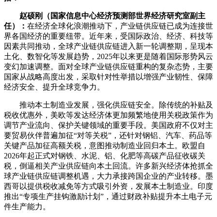
赵硕刚（国家信息中心经济预测部世界经济研究室副主
任）：
在经济全球化浪潮推动下，产业链供应链已成为连接世
界各国经济的重要纽带。近年来，受国际政治、经济、科技等
因素共同推动，全球产业链供应链进入新一轮调整期，呈现本
土化、数智化等发展趋势，2025年以来更是随着国际形势风云
变幻加速调整。面对全球产业链供应链重构的复杂态势，主要
国家从战略高度出发，采取针对性举措以增强产业韧性、保障
经济安全、提升全球竞争力。
推动本土制造业发展，强化供应链安全。除传统的补贴及
税收优惠外，美欧等发达经济体更加频繁地使用关税政策作为
调节产业流向、保护关键领域的重要手段。美国政府不仅对主
要贸易伙伴普遍加征“对等关税”，还针对钢铝、汽车、药品等
关键产品加征高额关税，意图推动制造业回归本土。欧盟自
2026年起正式对钢铁、水泥、铝、化肥等高碳产品征收碳关
税，倒逼相关产业供应链向本土回流。许多新兴经济体抢抓全
球产业链供应链调整机遇，大力承接跨国企业的产业转移。墨
西哥以提供税收减免等方式吸引外资，发展本土制造业。印度
推出“专项生产挂钩激励计划”，通过财政补贴提升本土电子元
件生产能力。