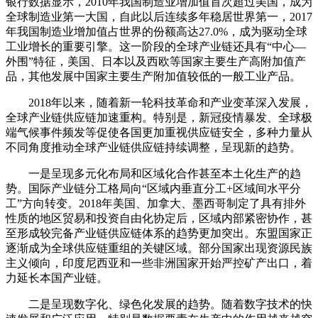
银行数据显示，2010年我国制造业增加值首次超过美国，成为
全球制造业第一大国，自此以后连续多年稳居世界第一，2017
年我国制造业增加值占世界的份额高达27.0%，成为驱动全球
工业增长的重要引擎。这一阶段的全球产业链还具有“中心—
外围”特征，美国、日本以及西欧等国家主要生产高附加值产
品，其他发展中国家主要生产附加值较低的一般工业产品。
2018年以来，随着新一轮科技革命和产业变革深入发展，
全球产业链供应链加速重构。特别是，新冠疫情暴发、全球极
端气候事件频发等促使各国更加重视供应链安全，多种力量从
不同角度推动全球产业链供应链持续调整，呈现新的趋势。
一是呈现多元化布局和区域化合作甚至本土化生产的趋
势。国际产业链分工格局向“区域内垂直分工+区域间水平分
工”方向转变。2018年美国、加拿大、墨西哥制定了具有排外
性质的地区贸易和投资自由化协定后，区域内部紧密协作，甚
至形成较完备产业链供应链体系的趋势更加突出。东盟国家正
逐渐成为全球供应链重组的关键区域。部分国家出现资源民族
主义倾向，印度尼西亚和一些非洲国家开始严控矿产出口，着
力延长本国产业链。
二是呈现数字化、绿色化发展的趋势。随着数字技术的快