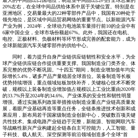
最大的中间品出口国地位，制造业中间品出口约占全球总量的
20%左右，在全球中间品供给体系中居于关键位置。特别是在
亚洲地区，交易量最大的22种零部件产品中，我国有20种处于
领先地位，是区域中间品贸易网络的重要节点。以新能源汽车
产业为例，2024年，全球动力电池装车量排行前10的企业中有
6家中国企业，全球市场份额超67%。此外，我国还在电机、
电控、正极材料、负极材料等环节形成完善的配套能力，成为
全球新能源汽车关键零部件的供给中心。
同时，着力提升自身产业链供应链韧性和安全水平，为全
球产业链供应链合作提供重要支撑。我国制造业门类齐全、体
系完整的优势不断巩固。“十四五”期间，制造业增加值年均实
际增长5.4%，诸多产品产量稳居全球首位。装备制造等长板
优势持续增强，重点领域短板加快补齐，关键核心技术不断突
破，规模以上装备制造业增加值占规模以上工业比重由2020年
的33.7%升至2024年的34.6%。产业体系的安全性和韧性明显
增强。通过实施系列政策举措推动制造业重点产业链高质量发
展，着眼产业基础再造等重点任务，全链条推进技术创新和成
果应用，新布局若干国家级制造业创新中心，突破数百项关键
共性技术。集成电路产业链趋于完整，新能源、智能网联汽车
等战略性新兴产业构建起全链条自主可控能力，人工智能、量
子科技、载人航天、深空探测等前沿领域创造多个全球“首