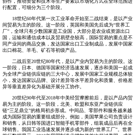
协作，推动资金和技术等生产要素以市场化方式在全球范围进
行配置，可细分为三个阶段。
18世纪60年代第一次工业革命开始至二战结束，是以产业
间贸易为主的阶段。这一阶段，英国和美国先后成为“世界工
厂”，全球只有少数国家是工业国，大部分是农业或资源出口
国，运输和通信成本以及贸易壁垒较高，国际贸易的重点是不
同产业间的商品交换，发达国家出口工业制成品，发展中国家
出口棉花、羊毛、矿石等初级产品。
二战后至20世纪80年代，是以产业内贸易为主的阶段。这
一阶段，日本、德国等国家经济迅速发展，逐步和美国一起成
为全球产业链供应链的三大中心，发展中国家工业规模总体较
小，发达国家以品牌、设计差异等水平差异化和质量、价格差
异等垂直差异化为基础开展分工协作。
20世纪90年代至2018年中美经贸摩擦前后，是以产品内贸
易为主的阶段。这一阶段，北美、欧盟和东亚产业链供应
链“三足鼎立”的格局初步形成。中间品、零部件和服务越来越
成为国际贸易的重要组成部分。例如，美国苹果公司负责设计
和销售，从日韩等国进口智能手机零部件，组装成品后再在全
球销售。我国工业迅速发展并逐步成为新的“世界工厂”。世界