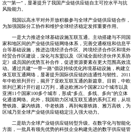
次”“第一”，显著提升了我国产业链供应链自主可控水平与抗
风险能力。
我国以高水平对外开放积极参与全球产业链供应链合作，
为加强国际分工协作和维护全球经济稳定发挥重要作用。
一是大力推进全球基础设施互联互通。主动搭建与不同国
家和地区间的产业链供应链网络体系，完善交通枢纽和信息平
台等基础设施，推进边境经济合作区、跨境经济合作区和境外
经贸合作区建设，深化与东盟以及《区域全面经济伙伴关系协
定》成员国的优势互补合作，促进资源要素在更大范围高效流
动。通过共建“一带一路”倡议持续优化跨境基础设施，构建立
体互联互通网络，显著提升国际供应链的连通性与韧性。2011
年中欧班列开行，揭开了亚欧互联互通的新篇章。目前，中欧
班列已累计开行超12万列，通达欧洲26个国家232个城市以及
亚洲11个国家100多个城市，形成“多点、多线、多向”的立体
化通道网络。此外，我国助力区域互联互通的系列工程，从坦
赞铁路、蒙内铁路、中老铁路，再到匈塞铁路、雅万高铁，为
区域乃至全球产业链供应链稳定注入强大动力。
二是助力全球产业链供应链转型升级。在数字化与智能化
方面，一批具有领先优势的科技企业构建先进的数字供应链管