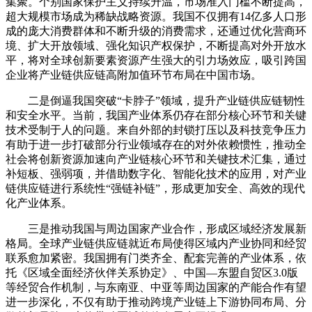
集聚。个别国家保护主义持续升温，市场准入门槛不断提高，
超大规模市场成为稀缺战略资源。我国不仅拥有14亿多人口形
成的庞大消费群体和不断升级的消费需求，还通过优化营商环
境、扩大开放领域、强化知识产权保护，不断提高对外开放水
平，将对全球创新要素资源产生强大的引力场效应，吸引跨国
企业将产业链供应链高附加值环节布局在中国市场。
二是倒逼我国突破“卡脖子”领域，提升产业链供应链韧性
和安全水平。当前，我国产业体系仍存在部分核心环节和关键
技术受制于人的问题。来自外部的封锁打压以及科技竞争压力
有助于进一步打破部分行业领域存在的对外依赖惯性，推动全
社会将创新资源加速向产业链核心环节和关键技术汇集，通过
补短板、强弱项，并借助数字化、智能化技术的应用，对产业
链供应链进行系统性“强链补链”，形成更加安全、高效的现代
化产业体系。
三是推动我国与周边国家产业合作，形成区域经济发展新
格局。全球产业链供应链就近布局使得区域内产业协同和经贸
联系愈加紧密。我国拥有门类齐全、配套完善的产业体系，依
托《区域全面经济伙伴关系协定》、中国—东盟自贸区3.0版
等经贸合作机制，与东南亚、中亚等周边国家的产能合作有望
进一步深化，不仅有助于推动跨境产业链上下游协同布局、分